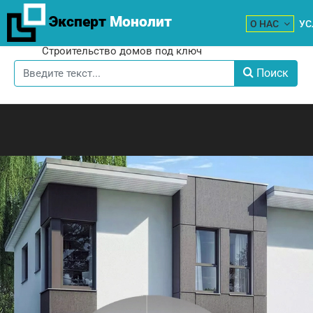
Эксперт
Монолит
О НАС
УС
Строительство домов под ключ
Поиск
Поиск