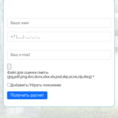
Файл для оценки сметы
(jpg,pdf,png,doc,docx,xlsx,xls,psd,skp,ai,rar,zip,dwg)
*
Добавить/Убрать пояснение